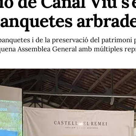
ció de Canal Viu s
 banquetes arbrad
anquetes i de la preservació del patrimoni pa
nquena Assemblea General amb múltiples repre