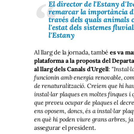
El director de l'Estany d'I
remarcar la importància d'
través dels quals animals 
l'estat dels sistemes fluvia
l'Estany
Al llarg de la jornada, també
es va ma
plataforma a la proposta del Departa
al llarg dels Canals d'Urgell
:
"Instal·l
funcionin amb energia renovable, com 
de renaturalització. Creiem que hi h
instal·lar plaques en moltes finques i 
que preveu ocupar de plaques el decre
ens oposem, doncs, és a instal·lar pla
en què hi poden viure grans arbres, j
assegurar el president.