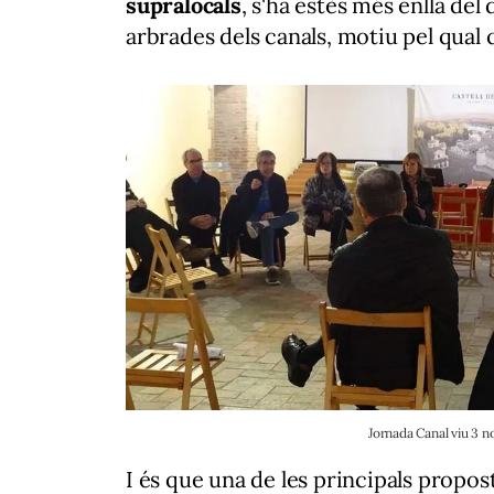
supralocals
, s'ha estès més enllà del
arbrades dels canals, motiu pel qual 
Jornada Canal viu 3 
I és que una de les principals propos