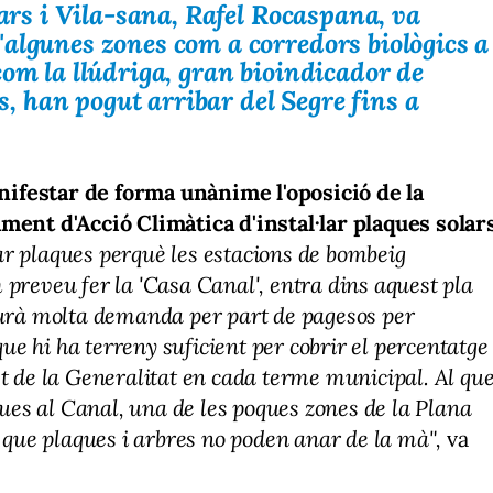
vars i Vila-sana, Rafel Rocaspana, va
algunes zones com a corredors biològics a
com la llúdriga, gran bioindicador de
ls, han pogut arribar del Segre fins a
nifestar de forma unànime l'oposició de la
ment d'Acció Climàtica d'instal·lar plaques solar
ar plaques perquè les estacions de bombeig
preveu fer la 'Casa Canal', entra dins aquest pla
aurà molta demanda per part de pagesos per
que hi ha terreny suficient per cobrir el percentatge
t de la Generalitat en cada terme municipal. Al qu
ques al Canal, una de les poques zones de la Plana
a que plaques i arbres no poden anar de la mà",
va