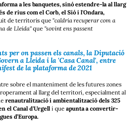
taforma a les banquetes, sinó estendre-la al llarg
és de rius com el Corb, el Sió i l'Ondara,
uit de territoris que
"caldria recuperar com a
ana de Lleida"
que
"sovint ens passent
s per on passen els canals, la Diputació
Govern a Lleida i la 'Casa Canal', entre
nifest de la plataforma de 2021
atre sobre el manteniment de les futures zones
operament al llarg del territori, especialment al
 de
renautralització i ambientalització dels 325
n el Canal d'Urgell
i que
apunta a convertir-
rgues d’Europa.