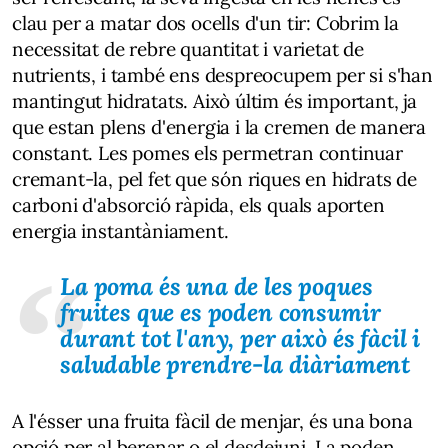
clau per a matar dos ocells d'un tir: Cobrim la
necessitat de rebre quantitat i varietat de
nutrients, i també ens despreocupem per si s'han
mantingut hidratats. Això últim és important, ja
que estan plens d'energia i la cremen de manera
constant. Les pomes els permetran continuar
cremant-la, pel fet que són riques en hidrats de
carboni d'absorció ràpida, els quals aporten
energia instantàniament.
La poma és una de les poques
fruites que es poden consumir
durant tot l'any, per això és fàcil i
saludable prendre-la diàriament
A l'ésser una fruita fàcil de menjar, és una bona
opció per al berenar o el desdejuni. La poden