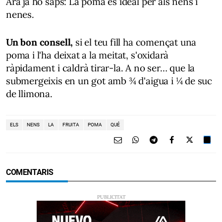
Ara ja ho saps: La poma és ideal per als nens i
nenes.
Un bon consell,
si el teu fill ha començat una
poma i l'ha deixat a la meitat, s'oxidarà
ràpidament i caldrà tirar-la. A no ser… que la
submergeixis en un got amb ¾ d'aigua i ¼ de suc
de llimona.
ELS
NENS
LA
FRUITA
POMA
QUÉ
COMENTARIS