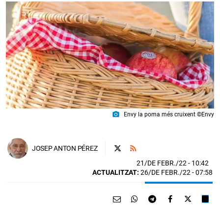
photo_camera
Envy la poma més cruixent ©Envy
JOSEP ANTON PÉREZ
21/DE FEBR./22
- 10:42
ACTUALITZAT:
26/DE FEBR./22 - 07:58