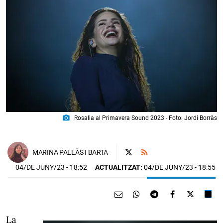
photo_camera
Rosalia al Primavera Sound 2023 - Foto: Jordi Borràs
MARINA PALLÀS I BARTA
04/DE JUNY/23
- 18:52
ACTUALITZAT:
04/DE JUNY/23 - 18:55
La