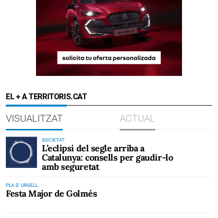
EL + A TERRITORIS.CAT
VISUALITZAT
ACTUAL
SOCIETAT
L’eclipsi del segle arriba a
Catalunya: consells per gaudir-lo
amb seguretat
PLA D' URGELL
Festa Major de Golmés