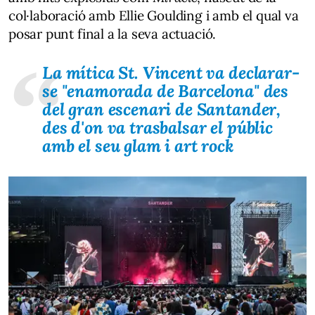
col·laboració amb Ellie Goulding i amb el qual va
posar punt final a la seva actuació.
La mítica St. Vincent va declarar-
se "enamorada de Barcelona" des
del gran escenari de Santander,
des d'on va trasbalsar el públic
amb el seu glam i art rock