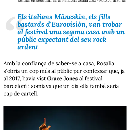
Rosalia i els seus ballarins al Primavera Sound 2023 - Foto: Jordi Borràs
Els italians Måneskin, els fills
bastards d'Eurovisión, van trobar
al festival una segona casa amb un
públic expectant del seu rock
ardent
Amb la confiança de saber-se a casa, Rosalía
s'obria un cop més al públic per confessar que, ja
al 2017, havia vist
Grace Jones
al festival
barceloní i somiava que un dia ella també seria
cap de cartell.