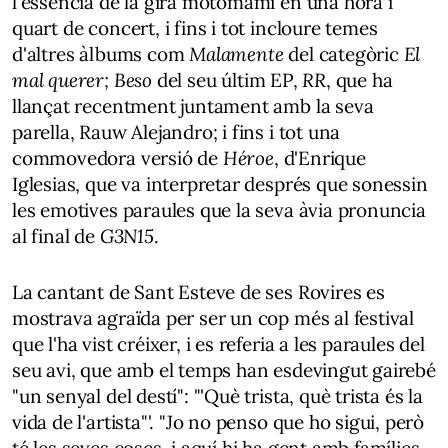
l'essència de la gira motomami en una hora i
quart de concert, i fins i tot incloure temes
d'altres àlbums com
Malamente
del categòric
El
mal querer;
Beso
del seu últim EP,
RR
, que ha
llançat recentment juntament amb la seva
parella, Rauw Alejandro; i fins i tot una
commovedora versió de
Héroe
, d'Enrique
Iglesias, que va interpretar després que sonessin
les emotives paraules que la seva àvia pronuncia
al final de
G3N15
.
La cantant de Sant Esteve de ses Rovires es
mostrava agraïda per ser un cop més al festival
que l'ha vist créixer, i es referia a les paraules del
seu avi, que amb el temps han esdevingut gairebé
"un senyal del destí": "'Què trista, què trista és la
vida de l'artista"'. "Jo no penso que ho sigui, però
té les seves coses, i aquí hi ha gent amb famílies