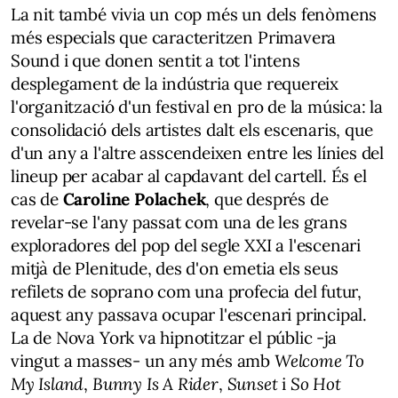
La nit també vivia un cop més un dels fenòmens
més especials que caracteritzen Primavera
Sound i que donen sentit a tot l'intens
desplegament de la indústria que requereix
l'organització d'un festival en pro de la música: la
consolidació dels artistes dalt els escenaris, que
d'un any a l'altre asscendeixen entre les línies del
lineup per acabar al capdavant del cartell. És el
cas de
Caroline Polachek
, que després de
revelar-se l'any passat com una de les grans
exploradores del pop del segle XXI a l'escenari
mitjà de Plenitude, des d'on emetia els seus
refilets de soprano com una profecia del futur,
aquest any passava ocupar l'escenari principal.
La de Nova York va hipnotitzar el públic -ja
vingut a masses- un any més amb
Welcome To
My Island
,
Bunny Is A Rider
,
Sunset
i
So Hot