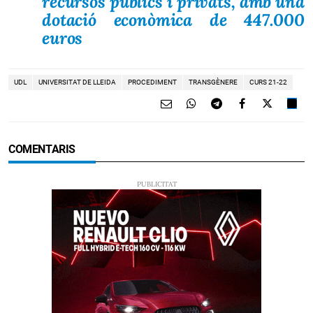
recursos públics i privats, amb una
dotació econòmica de 447.000
euros
UDL
UNIVERSITAT DE LLEIDA
PROCEDIMENT
TRANSGÈNERE
CURS 21-22
COMENTARIS