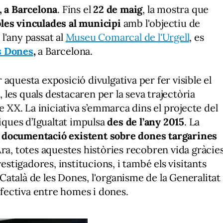
, a Barcelona
. Fins el
22 de maig
, la mostra que
les vinculades al municipi
amb l'objectiu de
 l'any passat al
Museu Comarcal de l'Urgell
, es
es Dones
,
a Barcelona.
 aquesta exposició divulgativa per fer visible el
, les quals destacaren per la seva trajectòria
le XX.
La iniciativa s’emmarca dins el projecte del
tiques d’Igualtat impulsa
des de l’any 2015
. La
de documentació existent sobre dones targarines
Ara, totes aquestes històries recobren vida gràcie
vestigadores, institucions, i també els visitants
t Català de les Dones, l'organisme de la Generalitat
 efectiva entre homes i dones.