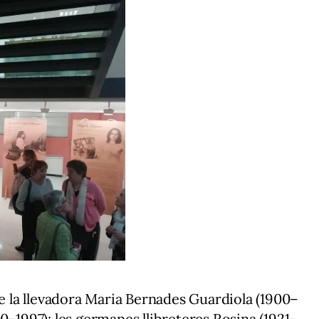
de la llevadora Maria Bernades Guardiola (1900–
0–1997); les germanes llibreteres Rosina (1921-