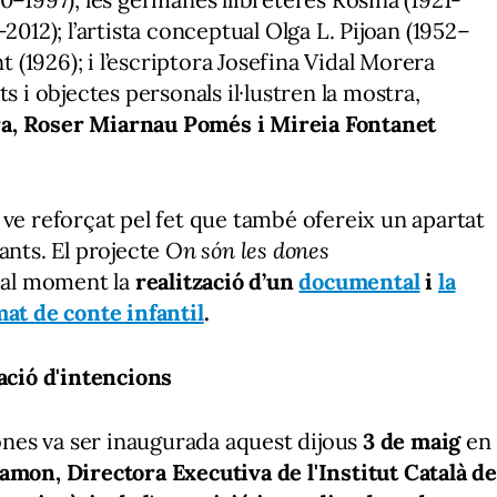
2012); l’artista conceptual Olga L. Pijoan (1952–
t (1926); i l’escriptora Josefina Vidal Morera
s i objectes personals il·lustren la mostra,
a, Roser Miarnau Pomés i Mireia Fontanet
 ve reforçat pel fet que també ofereix un apartat
ants. El projecte
On són les dones
s al moment la
realització d’un
documental
i
la
mat de conte infantil
.
ració d'intencions
Dones va ser inaugurada aquest dijous
3 de maig
en
amon, Directora Executiva de l'Institut Català d