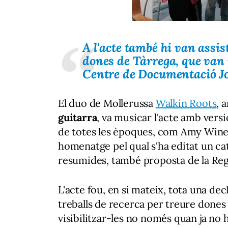
A l'acte també hi van assi
dones de Tàrrega, que van p
Centre de Documentació Jo
El duo de Mollerussa
Walkin Roots
, 
guitarra
, va musicar l'acte amb ver
de totes les èpoques, com Amy Wine
homenatge pel qual s'ha editat un catà
resumides, també proposta de la Regi
L'acte fou, en si mateix, tota una d
treballs de recerca per treure dones 
visibilitzar-les no només quan ja no h