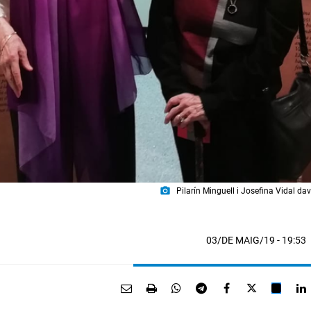
photo_camera
Pilarín Minguell i Josefina Vidal dav
03/DE MAIG/19
- 19:53