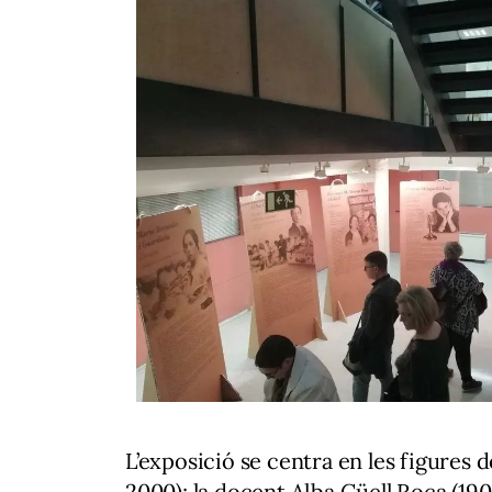
L’exposició se centra en les figures 
2000); la docent Alba Güell Roca (190