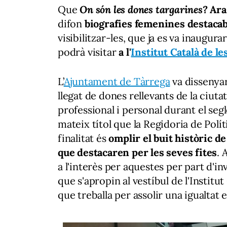
Que
On són les dones targarines?
Ara
difon
biografies femenines destacab
visibilitzar-les, que ja es va inaugurar
podrà visitar
a
l'
Institut Català de l
L’
Ajuntament de Tàrrega
va dissenyar
llegat de dones rellevants de la ciutat
professional i personal durant el seg
mateix títol que la Regidoria de Polí
finalitat és
omplir el buit històric 
que destacaren per les seves fites
. 
a l'interès per aquestes per part d'in
que s'apropin al vestíbul de l'Institu
que treballa per assolir una igualtat