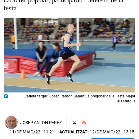
caràcter popular, participatiu i referent de la
festa
photo_camera
L''atleta targarí Josep Ramon Sanahuja pregoner de la Festa Major
©Xafatolls
JOSEP ANTON PÉREZ
11/DE MAIG/22
- 11:21
ACTUALITZAT:
12/DE MAIG/22 - 13:15