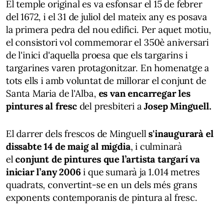
El temple original es va esfonsar el 15 de febrer
del 1672, i el 31 de juliol del mateix any es posava
la primera pedra del nou edifici. Per aquet motiu,
el consistori vol commemorar el
350è aniversari
de l'inici d'aquella proesa que els targarins i
targarines varen protagonitzar. En homenatge a
tots ells i amb voluntat de millorar el conjunt de
Santa Maria de l'Alba,
es van encarregar les
pintures al fresc
del presbiteri a
Josep Minguell.
El darrer dels frescos de Minguell
s'inaugurarà el
dissabte 14 de maig al migdia
, i culminarà
el
conjunt de pintures que l’artista targarí va
iniciar l’any 2006
i que sumarà ja 1.014 metres
quadrats, convertint-se en un dels més grans
exponents contemporanis de pintura al fresc.