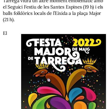
Tàrrega viurà un altre moment emblemàtic amb
el
Seguici Festiu de les Santes Espines
(19 h) i els
balls folklòrics locals de
l’Eixida
a la plaça Major
(21 h).
El