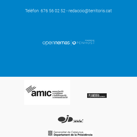
Telèfon 676 56 02 52 - redaccio@territoris.cat
SEGÜENT
L''Embarrat' 2022 s'inspira en la poesia
visual i concreta de Viladot