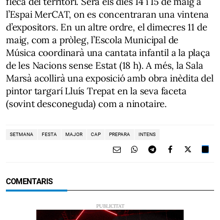
fleca del territori. Serà els dies 14 i 15 de maig a
l’Espai MerCAT, on es concentraran una vintena
d’expositors. En un altre ordre, el dimecres 11 de
maig, com a pròleg,
l’Escola Municipal de
Música
coordinarà una cantata infantil a la plaça
de les Nacions sense Estat (18 h). A més, la Sala
Marsà acollirà una exposició amb obra inèdita del
pintor targarí
Lluís Trepat
en la seva faceta
(sovint desconeguda) com a ninotaire.
SETMANA
FESTA
MAJOR
CAP
PREPARA
INTENS
COMENTARIS