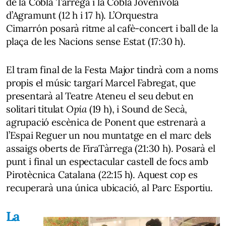
de la
Cobla Tàrrega i la Cobla Jovenívola
d’Agramunt
(12 h i 17 h).
L’Orquestra
Cimarrón
posarà ritme al cafè-concert i ball de la
plaça de les Nacions sense Estat (17:30 h).
El tram final de la Festa Major tindrà com a noms
propis el músic targarí
Marcel Fabregat
, que
presentarà al Teatre Ateneu el seu debut en
solitari titulat
Opia
(19 h), i
Sound de Secà
,
agrupació escènica de Ponent que estrenarà a
l’Espai Reguer un nou muntatge en el marc dels
assaigs oberts de FiraTàrrega (21:30 h). Posarà el
punt i final un espectacular
castell de focs amb
Pirotècnica Catalana
(22:15 h). Aquest cop es
recuperarà una única ubicació, al Parc Esportiu.
La