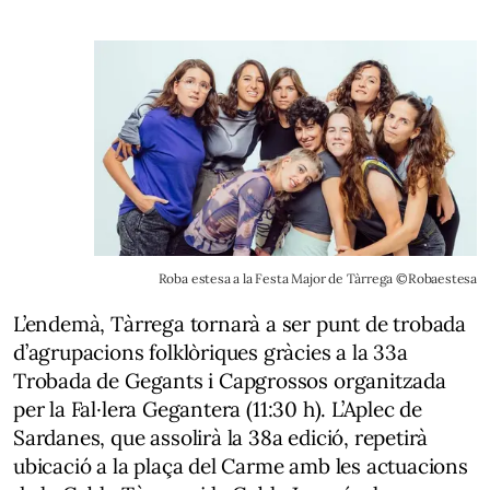
Roba estesa a la Festa Major de Tàrrega ©Robaestesa
L’endemà, Tàrrega tornarà a ser punt de trobada
d’agrupacions folklòriques gràcies a la
33a
Trobada de Gegants i Capgrossos
organitzada
per
la Fal·lera Gegantera
(11:30 h).
L’Aplec de
Sardanes
, que assolirà la 38a edició, repetirà
ubicació a la plaça del Carme amb les actuacions