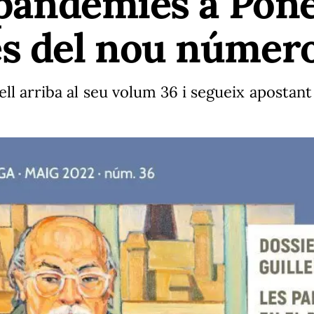
s pandèmies a Pon
es del nou númer
ll arriba al seu volum 36 i segueix apostant