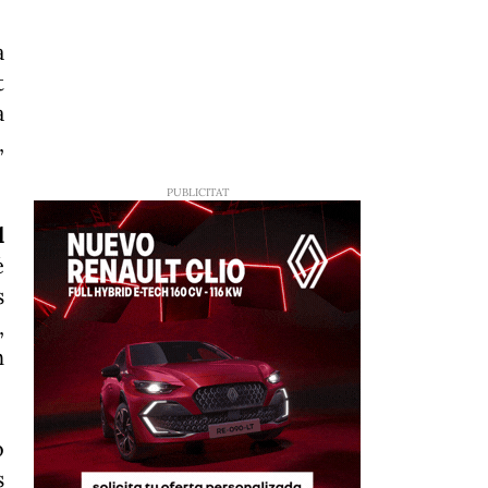
a
t
a
,
l
é
s
,
n
ó
s