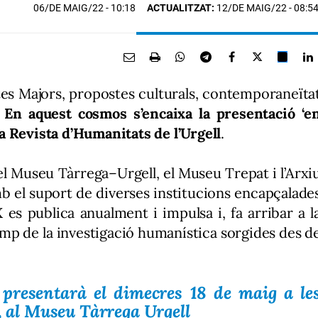
06/DE MAIG/22
- 10:18
ACTUALITZAT:
12/DE MAIG/22 - 08:5
tes Majors, propostes culturals, contemporaneïta
.
En aquest cosmos s’encaixa la presentació ‘e
a Revista d’Humanitats de l’Urgell
.
del Museu Tàrrega–Urgell, el Museu Trepat i l’Arxi
b el suport de diverses institucions encapçalade
es publica anualment i impulsa i, fa arribar a l
camp de la investigació humanística sorgides des d
resentarà el dimecres 18 de maig a le
ó, al Museu Tàrrega Urgell