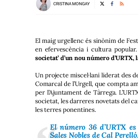
CRISTINA MONGAY
El maig urgellenc és sinònim de Fes
en efervescència i cultura popular
societat’ d’un nou número d’URTX, l
Un projecte miscel·lani liderat des 
Comarcal de l’Urgell, que compta am
per l’Ajuntament de Tàrrega. L’URTX 
societat, les darreres novetats del 
les terres ponentines.
El número 36 d’URTX es p
Sales Nobles de Cal Perell