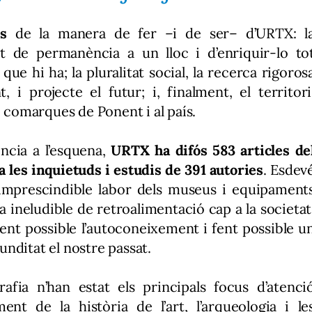
s
de la manera de fer –i de ser– d’URTX: l
at de permanència a un lloc i d’enriquir-lo to
que hi ha; la pluralitat social, la recerca rigoros
 i projecte el futur; i, finalment, el territori
6 comarques de Ponent i al país.
ncia a l’esquena,
URTX ha difós 583 articles de
 les inquietuds i estudis de 391 autories
. Esdev
 imprescindible labor dels museus i equipament
a ineludible de retroalimentació cap a la societat
fent possible l’autoconeixement i fent possible u
nditat el nostre passat.
grafia n’han estat els principals focus d’atenci
nt de la història de l’art, l’arqueologia i le