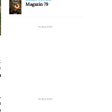
Magazín 79
.
t
e
a
,
u
p