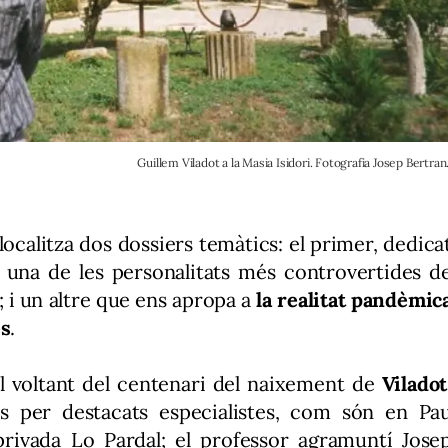
Guillem Viladot a la Masia Isidori. Fotografia Josep Bertran
ocalitza dos dossiers temàtics: el primer, dedica
, una de les personalitats més controvertides d
a; i un altre que ens apropa a
la realitat pandèmic
es
.
al voltant del centenari del naixement de
Viladot
s per destacats especialistes, com són en Pa
privada Lo Pardal; el professor agramuntí Jose