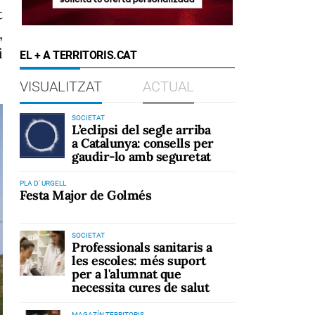
t
,
i
EL + A TERRITORIS.CAT
VISUALITZAT
ACTUAL
SOCIETAT
L’eclipsi del segle arriba
a Catalunya: consells per
gaudir-lo amb seguretat
PLA D' URGELL
Festa Major de Golmés
SOCIETAT
Professionals sanitaris a
les escoles: més suport
per a l'alumnat que
necessita cures de salut
MAGAZÍN TERRITORIS