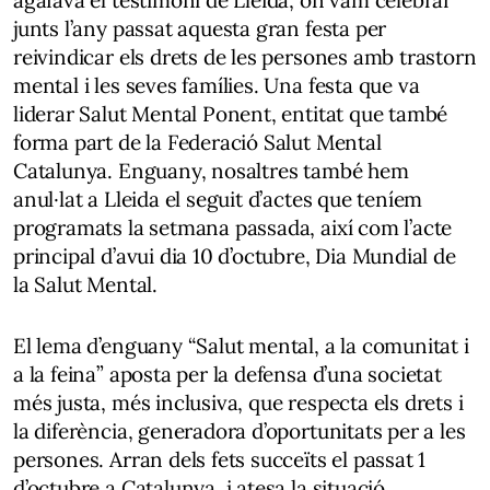
agafava el testimoni de Lleida, on vam celebrar
junts l’any passat aquesta gran festa per
reivindicar els drets de les persones amb trastorn
mental i les seves famílies. Una festa que va
liderar Salut Mental Ponent, entitat que també
forma part de la Federació Salut Mental
Catalunya. Enguany, nosaltres també hem
anul·lat a Lleida el seguit d’actes que teníem
programats la setmana passada, així com l’acte
principal d’avui dia 10 d’octubre, Dia Mundial de
la Salut Mental.
El lema d’enguany “Salut mental, a la comunitat i
a la feina” aposta per la defensa d’una societat
més justa, més inclusiva, que respecta els drets i
la diferència, generadora d’oportunitats per a les
persones. Arran dels fets succeïts el passat 1
d’octubre a Catalunya, i atesa la situació