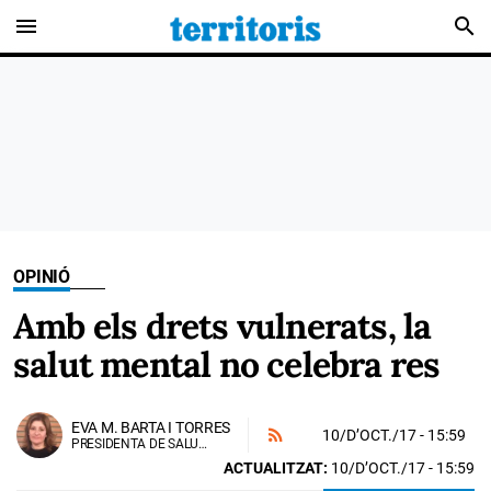
menu
search
OPINIÓ
Amb els drets vulnerats, la
salut mental no celebra res
EVA M. BARTA I TORRES
10/D’OCT./17
- 15:59
PRESIDENTA DE SALUT MENTAL PONENT
ACTUALITZAT:
10/D’OCT./17 - 15:59