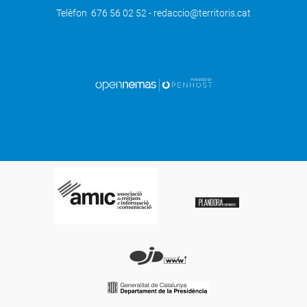
Telèfon 676 56 02 52 - redaccio@territoris.cat
SEGÜENT
Junts per repoblar el territori de vida i
oportunitats