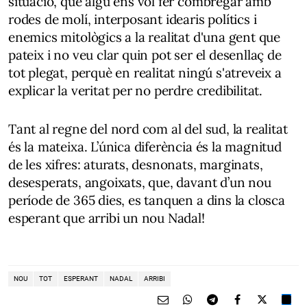
situació, que algú ens vol fer combregar amb
rodes de molí, interposant idearis polítics i
enemics mitològics a la realitat d'una gent que
pateix i no veu clar quin pot ser el desenllaç de
tot plegat, perquè en realitat ningú s'atreveix a
explicar la veritat per no perdre credibilitat.
Tant al regne del nord com al del sud, la realitat
és la mateixa. L’única diferència és la magnitud
de les xifres: aturats, desnonats, marginats,
desesperats, angoixats, que, davant d’un nou
període de 365 dies, es tanquen a dins la closca
esperant que arribi un nou Nadal!
NOU
TOT
ESPERANT
NADAL
ARRIBI