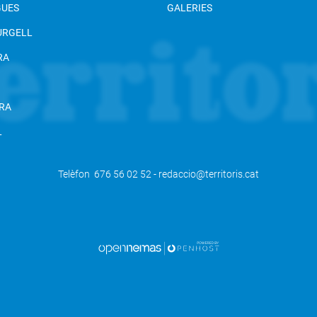
GUES
GALERIES
 URGELL
RA
RA
L
Telèfon 676 56 02 52 - redaccio@territoris.cat