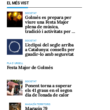
EL MÉS VIST
SOCIETAT
Golmés es prepara per
viure una Festa Major
plena de música,
tradició i activitats per a
tots els públics
SOCIETAT
L’eclipsi del segle arriba
a Catalunya: consells per
gaudir-lo amb seguretat
PLA D' URGELL
Festa Major de Golmés
SOCIETAT
Ponent torna a superar
els 41 graus en el segon
dia de l'onada de calor
MAGAZÍN TERRITORIS
Magazín 79