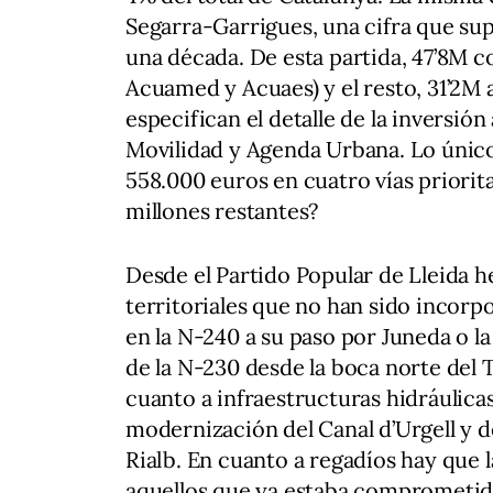
Segarra-Garrigues, una cifra que sup
una década. De esta partida, 47’8M 
Acuamed y Acuaes) y el resto, 31’2M 
especifican el detalle de la inversió
Movilidad y Agenda Urbana. Lo único
558.000 euros en cuatro vías priorita
millones restantes?
Desde el Partido Popular de Lleida
territoriales que no han sido incorpo
en la N-240 a su paso por Juneda o la 
de la N-230 desde la boca norte del Tú
cuanto a infraestructuras hidráulic
modernización del Canal d’Urgell y d
Rialb. En cuanto a regadíos hay qu
aquellos que ya estaba comprometido