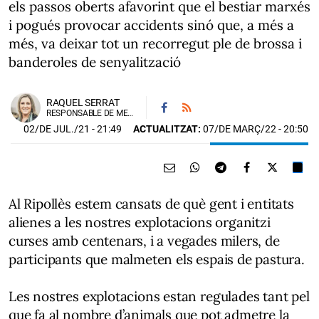
els passos oberts afavorint que el bestiar marxés
i pogués provocar accidents sinó que, a més a
més, va deixar tot un recorregut ple de brossa i
banderoles de senyalització
RAQUEL SERRAT
RESPONSABLE DE MEDI RURAL D'UNIÓ DE PAGESOS
02/DE JUL./21
- 21:49
ACTUALITZAT:
07/DE MARÇ/22 - 20:50
Al Ripollès estem cansats de què gent i entitats
alienes a les nostres explotacions organitzi
curses amb centenars, i a vegades milers, de
participants que malmeten els espais de pastura.
Les nostres explotacions estan regulades tant pel
que fa al nombre d’animals que pot admetre la