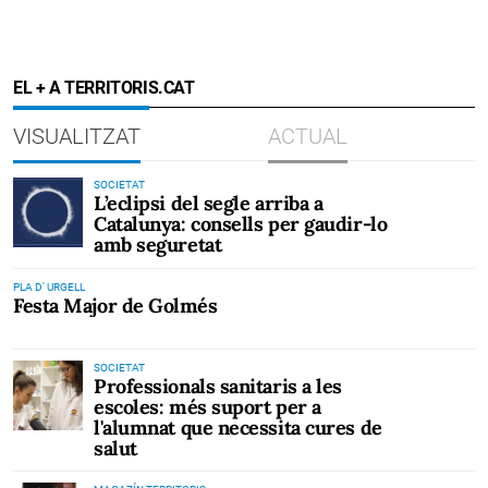
EL + A TERRITORIS.CAT
VISUALITZAT
ACTUAL
SOCIETAT
L’eclipsi del segle arriba a
Catalunya: consells per gaudir-lo
amb seguretat
PLA D' URGELL
Festa Major de Golmés
SOCIETAT
Professionals sanitaris a les
escoles: més suport per a
l'alumnat que necessita cures de
salut