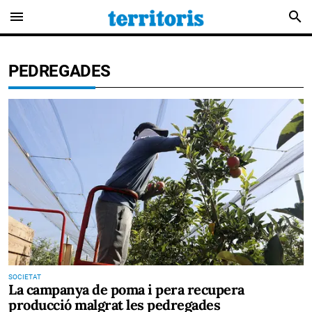
menu
search
PEDREGADES
SOCIETAT
La campanya de poma i pera recupera
producció malgrat les pedregades