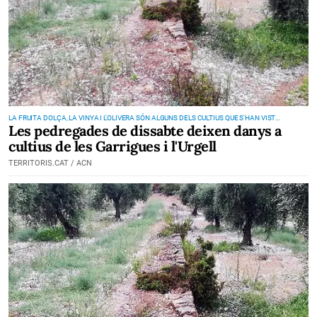
LA FRUITA DOLÇA, LA VINYA I L'OLIVERA SÓN ALGUNS DELS CULTIUS QUE S'HAN VIST
Les pedregades de dissabte deixen danys a
AFECTATS
cultius de les Garrigues i l'Urgell
TERRITORIS.CAT / ACN