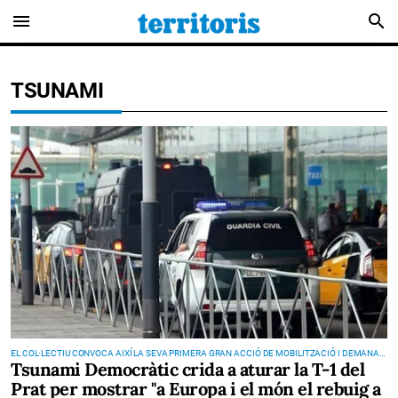
menu
search
TSUNAMI
EL COL·LECTIU CONVOCA AIXÍ LA SEVA PRIMERA GRAN ACCIÓ DE MOBILITZACIÓ I DEMANA
Tsunami Democràtic crida a aturar la T-1 del
ELS SEUS SEGUIDORS QUE ES PREPARIN PER ESTAR TEMPS FORA DE CASA
Prat per mostrar "a Europa i el món el rebuig a