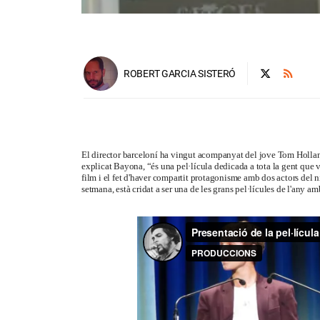
ROBERT GARCIA SISTERÓ
El director barceloní ha vingut acompanyat del jove Tom Holland
explicat Bayona, “és una pel·lícula dedicada a tota la gent que v
film i el fet d'haver compartit protagonisme amb dos actors del n
setmana, està cridat a ser una de les grans pel·lícules de l'any am