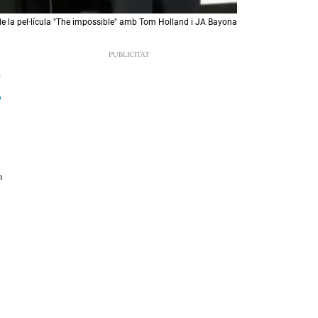
de la pel·lícula "The impossible" amb Tom Holland i JA Bayona
2
a