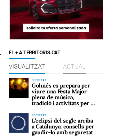
EL + A TERRITORIS.CAT
VISUALITZAT
ACTUAL
SOCIETAT
Golmés es prepara per
viure una Festa Major
plena de música,
tradició i activitats per a
tots els públics
SOCIETAT
L’eclipsi del segle arriba
a Catalunya: consells per
gaudir-lo amb seguretat