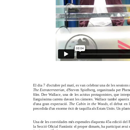
El dia 7 d'octubre pel matí, es van celebrar una de les session
The Extraterrestrian
, d'Steven Spielberg, organitzada per Phe
film. Dee Wallace, una de les actrius protagonistes, que interp
llarguíssima carrera davant les càmeres. Wallace també apareix
d'una gran expectació.
The Cabin in the Woods
, el debut en
precedida d'un enorme èxit de taquilla als Estats Units. Un plan
Una de les convidades més esperades d'aquesta 45a edició del Fes
la Secció Oficial Fantàstic el proper dimarts, ha participat avui