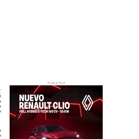
.
l
a
a
a
 a
a