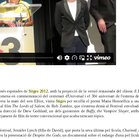
s més esperades de
Sitges
2012
, amb la projecció de la versió restaurada del clàssic
E.T
nomena en commemoració del centenari d'Universal i el 30è aniversari de l'estrena de
reta la mare del nen Elliot, visita
Sitges
per recollir el premi Maria Honorífica a un
 al film
The Lords of Salem
, de Rob Zombie, que s'estrena demà al Festival envoltad
 la direcció de Drew Goddard, un dels guionistes de
Buffy, the Vampire Slayer
, arrib
tejament de film de terror convencional que acaba trencant tòpics.
tival, Jennifer Lynch (filla de David), que porta la seva última pel·lícula,
Chained
,
 en la presentació de
Despite the Gods
, un documental sobre el rodatge d'una pel·lícul