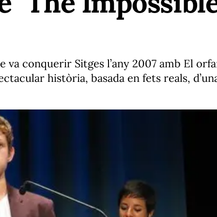
e "The Impossible
ue va conquerir Sitges l’any 2007 amb El orfan
ectacular història, basada en fets reals, d’un