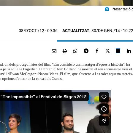
photo_camera
Presentació 
08/D’OCT./12
- 09:36
ACTUALITZAT:
30/DE GEN./14 - 10:2
, un dels protagonistes del film. “Em considero un missatger d'aquesta història”, ha
a patir aquella tragèdia”. El britànic Tom Holland ha mostrat el seu entusiasme vers el
ivell d'Ewan McGregor i Naomi Watts. El film, que s'estrena a l es sales aquesta mateix
b opcions d'entrar en la cursa dels Oscars.