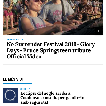
play_arrow
TERRITORIS TV
No Surrender Festival 2019- Glory
Days- Bruce Springsteen tribute
Official Video
EL MÉS VIST
SOCIETAT
L’eclipsi del segle arriba a
Catalunya: consells per gaudir-lo
amb seguretat