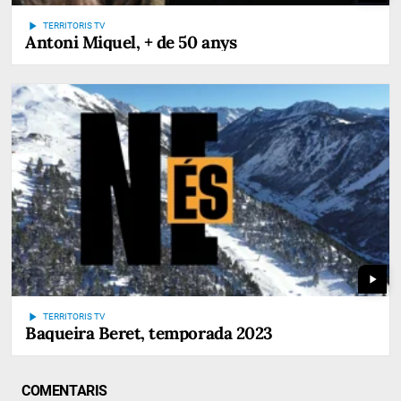
play_arrow
TERRITORIS TV
Antoni Miquel, + de 50 anys
play_arrow
play_arrow
TERRITORIS TV
Baqueira Beret, temporada 2023
COMENTARIS