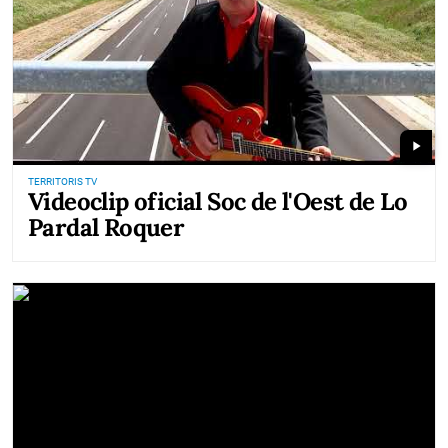
play_arrow
TERRITORIS TV
Videoclip oficial Soc de l'Oest de Lo
Pardal Roquer