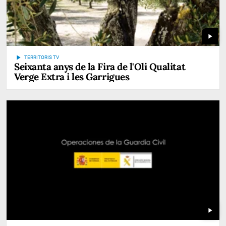
play_arrow
play_arrow
TERRITORIS TV
Seixanta anys de la Fira de l'Oli Qualitat
Verge Extra i les Garrigues
play_arrow