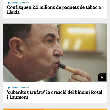
play_arrow
TERRITORIS TV
Confisquen 2,5 milions de paquets de tabac a
Lleida
play_arrow
play_arrow
TERRITORIS TV
‘cubanitos trufats’ la creació del binomi Rosal
i Laumont