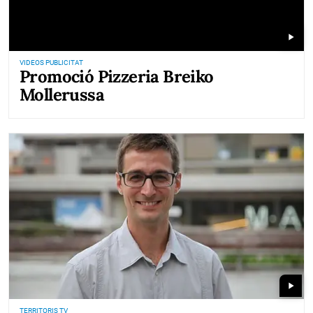
play_arrow
VIDEOS PUBLICITAT
Promoció Pizzeria Breiko
Mollerussa
play_arrow
TERRITORIS TV