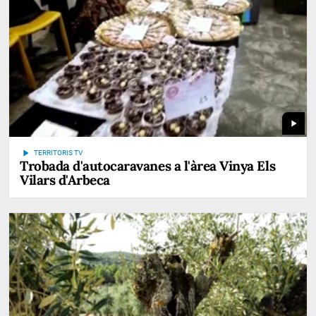
play_arrow
play_arrow
TERRITORIS TV
Trobada d'autocaravanes a l'àrea Vinya Els
Vilars d'Arbeca