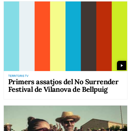
play_arrow
TERRITORIS TV
Primers assatjos del No Surrender
Festival de Vilanova de Bellpuig