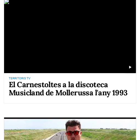
play_arrow
TERRITORIS TV
El Carnestoltes a la discoteca
Musicland de Mollerussa l'any 1993