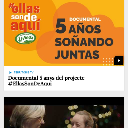
play_arrow
play_arrow
TERRITORIS TV
Documental 5 anys del projecte
#EllasSonDeAquí