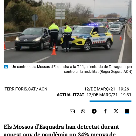
photo_camera
Un control dels Mossos d'Esquadra a la T-11, a l'entrada de Tarragona, per
controlar la mobilitat (Roger Segura-ACN)
12/DE MARÇ/21
- 19:26
TERRITORIS.CAT / ACN
ACTUALITZAT:
12/DE MARÇ/21 - 19:31
Els Mossos d’Esquadra han detectat durant
aquest any de pandèmia un 34% menys de