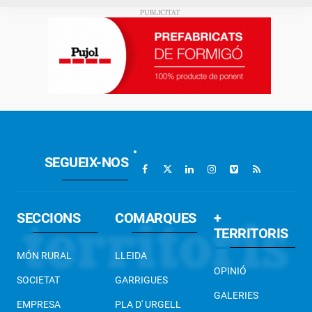
SEGUEIX-NOS
SECCIONS
COMARQUES
+
TERRITORIS
MÓN RURAL
LLEIDA
OPINIÓ
SOCIETAT
GARRIGUES
GALERIES
EMPRESA
PLA D' URGELL