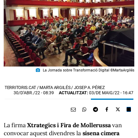
photo_camera
La Jornada sobre Transformació Digital ©MartaArgilés
TERRITORIS.CAT / MARTA ARGILÉS / JOSEP A. PÉREZ
30/D’ABR./22
- 08:39
ACTUALITZAT:
03/DE MAIG/22 - 16:47
La firma
Xtrategics i Fira de Mollerussa
van
convocar aquest divendres la
sisena cimera