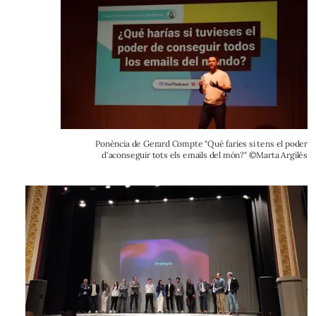
Ponència de Gerard Compte "Què faries si tens el poder
d'aconseguir tots els emails del món?" ©Marta Argilés