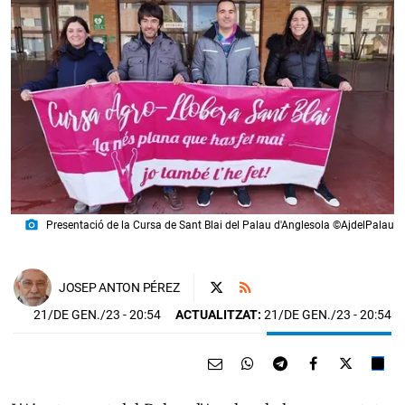
photo_camera
Presentació de la Cursa de Sant Blai del Palau d'Anglesola ©AjdelPalau
JOSEP ANTON PÉREZ
21/DE GEN./23
- 20:54
ACTUALITZAT:
21/DE GEN./23 - 20:54