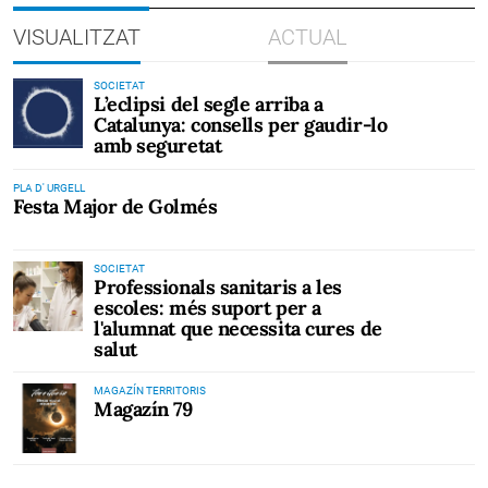
VISUALITZAT
ACTUAL
SOCIETAT
L’eclipsi del segle arriba a
Catalunya: consells per gaudir-lo
amb seguretat
PLA D' URGELL
Festa Major de Golmés
SOCIETAT
Professionals sanitaris a les
escoles: més suport per a
l'alumnat que necessita cures de
salut
MAGAZÍN TERRITORIS
Magazín 79