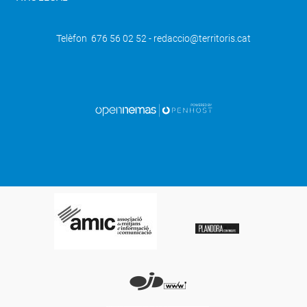
Telèfon 676 56 02 52 - redaccio@territoris.cat
SEGÜENT
La Vall de Boí reunirà l'elit de l'esquí de
muntanya mundial