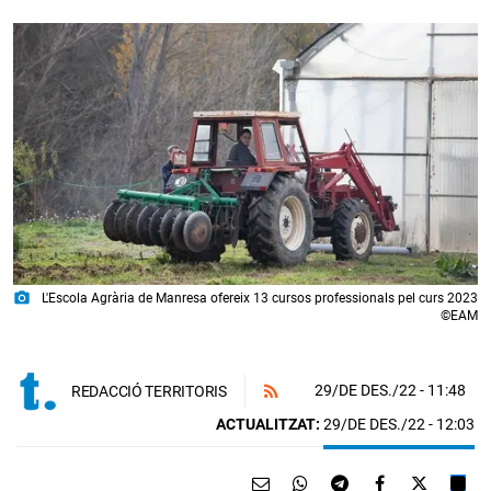
photo_camera
L'Escola Agrària de Manresa ofereix 13 cursos professionals pel curs 2023
©EAM
29/DE DES./22
- 11:48
REDACCIÓ TERRITORIS
ACTUALITZAT:
29/DE DES./22 - 12:03