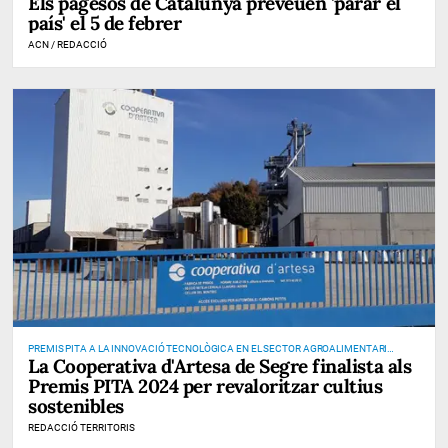
Els pagesos de Catalunya preveuen 'parar el
país' el 5 de febrer
ACN / REDACCIÓ
PREMIS PITA A LA INNOVACIÓ TECNOLÒGICA EN EL SECTOR AGROALIMENTARI
La Cooperativa d'Artesa de Segre finalista als
CATALÀ
Premis PITA 2024 per revaloritzar cultius
sostenibles
REDACCIÓ TERRITORIS