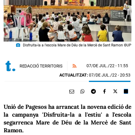
photo_camera
Disfruita-la a l'escola Mare de Déu de la Mercè de Sant Ramon ©UP
07/DE JUL./22
- 11:55
REDACCIÓ TERRITORIS
ACTUALITZAT:
07/DE JUL./22 - 20:53
Unió de Pagesos ha arrancat la novena edició de
la campanya 'Disfruita-la a l'estiu' a l'escola
segarrenca Mare de Déu de la Mercè de Sant
Ramon.