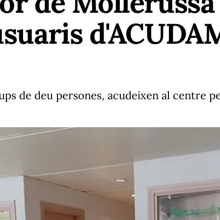
ior de Mollerussa 
 usuaris d'ACUDA
rups de deu persones, acudeixen al centre pe