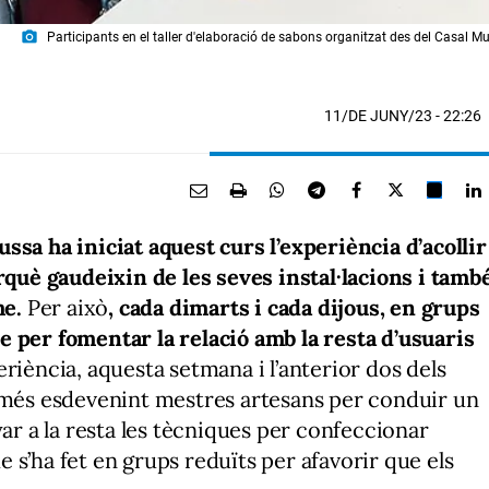
photo_camera
Participants en el taller d'elaboració de sabons organitzat des del Casal M
11/DE JUNY/23
- 22:26
ssa ha iniciat aquest curs l’experiència d’acollir
uè gaudeixin de les seves instal·lacions i tamb
me.
Per això
, cada dimarts i cada dijous, en grups
 per fomentar la relació amb la resta d’usuaris
riència, aquesta setmana i l’anterior dos dels
és esdevenint mestres artesans per conduir un
yar a la resta les tècniques per confeccionar
 s’ha fet en grups reduïts per afavorir que els