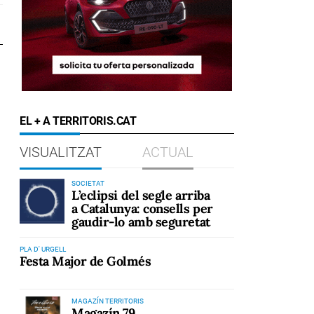
EL + A TERRITORIS.CAT
VISUALITZAT
ACTUAL
SOCIETAT
L’eclipsi del segle arriba
a Catalunya: consells per
gaudir-lo amb seguretat
PLA D' URGELL
Festa Major de Golmés
MAGAZÍN TERRITORIS
Magazín 79