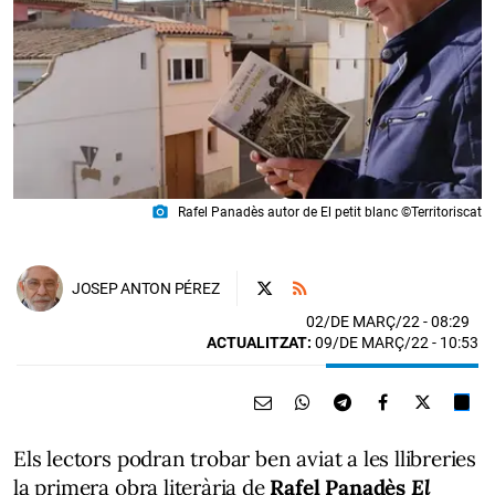
photo_camera
Rafel Panadès autor de El petit blanc ©Territoriscat
JOSEP ANTON PÉREZ
02/DE MARÇ/22
- 08:29
ACTUALITZAT:
09/DE MARÇ/22 - 10:53
Els lectors podran trobar ben aviat a les llibreries
la primera obra literària de
Rafel Panadès
El