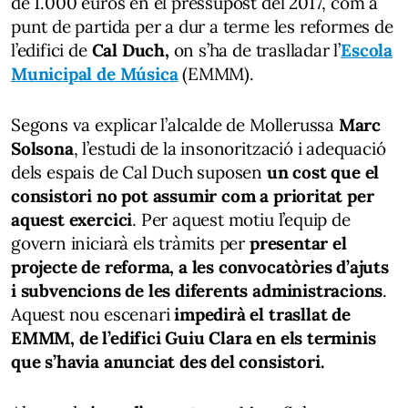
de 1.000 euros en el pressupost del 2017, com a
punt de partida per a dur a terme les reformes de
l’edifici de
Cal Duch,
on s’ha de traslladar l’
Escola
Municipal de Música
(EMMM).
Segons va explicar l’alcalde de Mollerussa
Marc
Solsona
, l’estudi de la insonorització i adequació
dels espais de Cal Duch suposen
un cost que el
consistori no pot assumir com a prioritat per
aquest exercici
. Per aquest motiu l’equip de
govern iniciarà els tràmits per
presentar el
projecte de reforma, a les convocatòries d’ajuts
i subvencions de les diferents administracions
.
Aquest nou escenari
impedirà el trasllat de
EMMM, de l’edifici Guiu Clara en els terminis
que s’havia anunciat des del consistori.