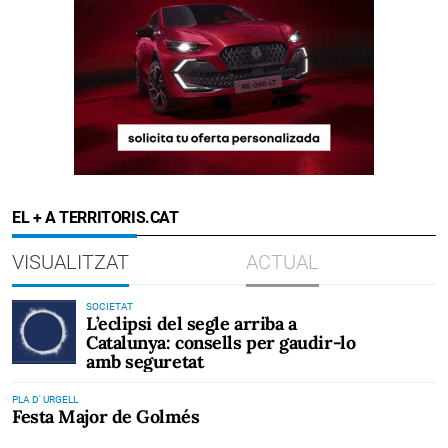
EL + A TERRITORIS.CAT
VISUALITZAT
ACTUAL
SOCIETAT
L’eclipsi del segle arriba a
Catalunya: consells per gaudir-lo
amb seguretat
PLA D' URGELL
Festa Major de Golmés