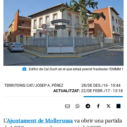
photo_camera
Edifici de Cal Duch en el que estaà previst traslladar l'EMMM 1
28/DE DES./16
- 10:44
TERRITORIS.CAT/JOSEP A. PÉREZ
ACTUALITZAT:
22/DE FEBR./17 - 13:18
L’
Ajuntament de Mollerussa
va obrir una partida