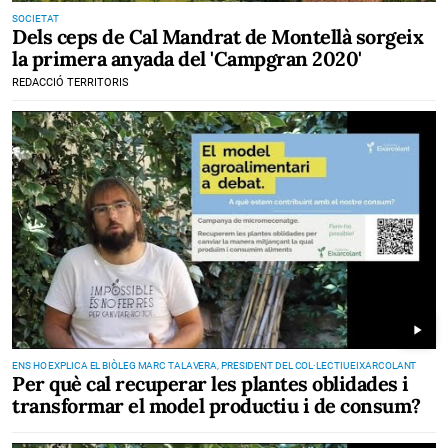
SOCIETAT
Dels ceps de Cal Mandrat de Montellà sorgeix
la primera anyada del 'Campgran 2020'
REDACCIÓ TERRITORIS
play_arrow
ENS HO EXPLICA EL BIÒLEG MARC TALAVERA, PRESIDENT DEL COL·LECTIU EIXARCOLANT
Per què cal recuperar les plantes oblidades i
transformar el model productiu i de consum?