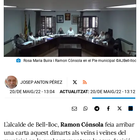
photo_camera
Rosa Maria Buira i Ramon Cònsola en el Ple municipal ©AJBell-lloc
JOSEP ANTON PÉREZ
20/DE MAIG/22
- 13:04
ACTUALITZAT:
20/DE MAIG/22 - 13:12
L’alcalde de Bell-lloc,
Ramon Cónsola
feia arribar
una carta aquest dimarts als veïns i veïnes del