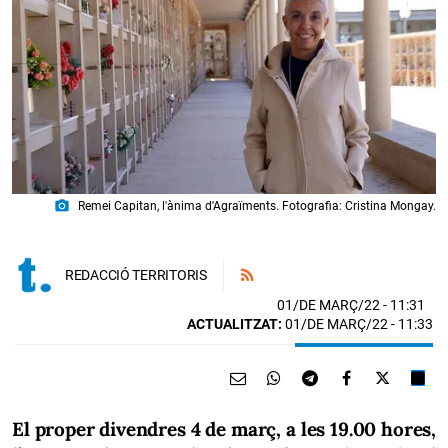
photo_camera
Remei Capitan, l'ànima d'Agraïments. Fotografia: Cristina Mongay.
REDACCIÓ TERRITORIS
01/DE MARÇ/22
- 11:31
ACTUALITZAT:
01/DE MARÇ/22 - 11:33
El proper divendres 4 de març, a les 19.00 hores,