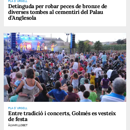
PLA D' URGELL
Detinguda per robar peces de bronze de
diverses tombes al cementiri del Palau
d’Anglesola
PLA D' URGELL
Entre tradició i concerts, Golmés es vesteix
de festa
ÀLVAR LLOBET