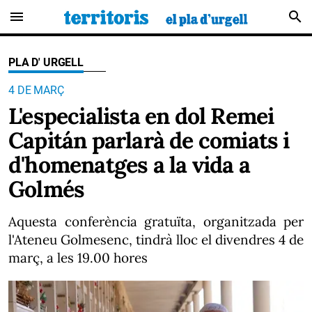
menu
search
PLA D' URGELL
4 DE MARÇ
L'especialista en dol Remei
Capitán parlarà de comiats i
d'homenatges a la vida a
Golmés
Aquesta conferència gratuïta, organitzada per
l'Ateneu Golmesenc, tindrà lloc el divendres 4 de
març, a les 19.00 hores