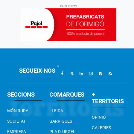
SEGUEIX-NOS
SECCIONS
COMARQUES
+
TERRITORIS
MÓN RURAL
LLEIDA
OPINIÓ
SOCIETAT
GARRIGUES
GALERIES
EMPRESA
PLA D' URGELL