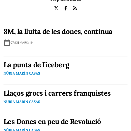
8M, la lluita de les dones, continua
calendar_today
07/DE MARÇ/19
La punta de l’iceberg
NÚRIA MARÍN CASAS
Llaços grocs i carrers franquistes
NÚRIA MARÍN CASAS
Les Dones en peu de Revolució
NÚRIA MARÍN CASAS