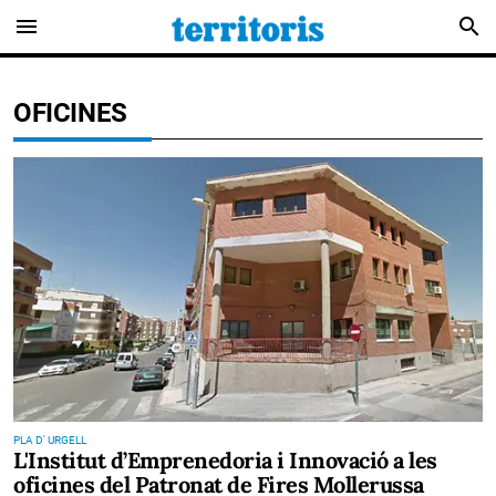
menu
search
OFICINES
PLA D' URGELL
L'Institut d’Emprenedoria i Innovació a les
oficines del Patronat de Fires Mollerussa