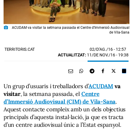
photo_camera
ACUDAM va visitar la setmana passada el Centre d’Immersió Audiovisual
de Vila-Sana
02/D’AG./16
- 12:57
TERRITORIS.CAT
ACTUALITZAT:
11/DE NOV./16 - 19:38
Un grup d’usuaris i treballadors d’
ACUDAM
va
visitar
, la setmana passada, el
Centre
d’Immersió Audiovisual (CIM) de Vila-Sana
.
Aquest contacte compleix amb un dels objectius
principals d’aquesta instal·lació, ja que es tracta
d’un centre audiovisual únic a l’Estat espanyol.