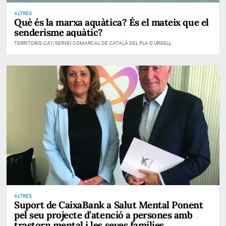
ALTRES
Què és la marxa aquàtica? És el mateix que el
senderisme aquàtic?
TERRITORIS.CAT/SERVEI COMARCAL DE CATALÀ DEL PLA D'URGELL
ALTRES
Suport de CaixaBank a Salut Mental Ponent
pel seu projecte d’atenció a persones amb
trastorn mental i les seves famílies