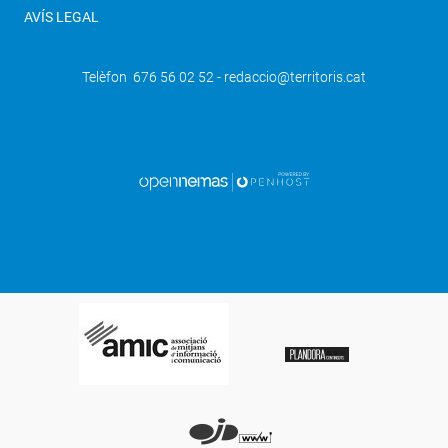
AVÍS LEGAL
Telèfon 676 56 02 52 - redaccio@territoris.cat
SEGÜENT
"El cuerpo", un thriller d'estil clàssic,
protagonista de la jornada inaugural del