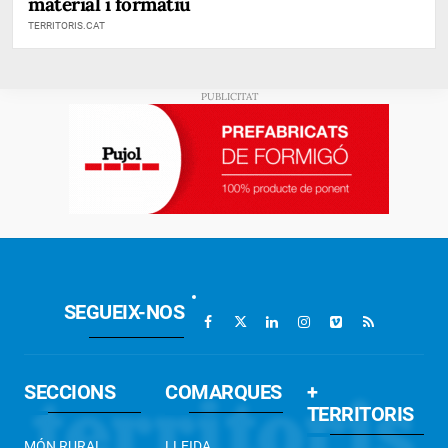
material i formatiu
TERRITORIS.CAT
SEGUEIX-NOS
SECCIONS
COMARQUES
+
TERRITORIS
MÓN RURAL
LLEIDA