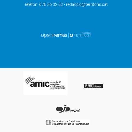
Telèfon 676 56 02 52 - redaccio@territoris.cat
SEGÜENT
Mor el tècnic d'una grua que assistia un
altre cotxe a l'A-2 a Alcarràs