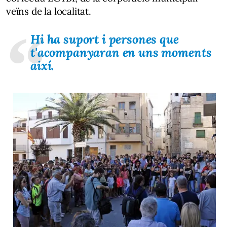
veïns de la localitat.
Hi ha suport i persones que
t'acompanyaran en uns moments
així.