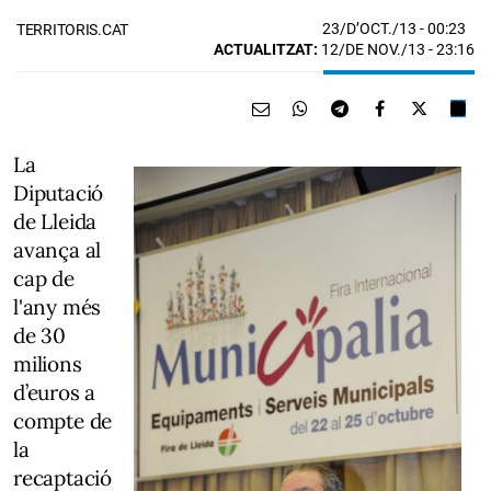
23/D’OCT./13
- 00:23
TERRITORIS.CAT
ACTUALITZAT:
12/DE NOV./13 - 23:16
La
Diputació
de Lleida
avança al
cap de
l'any més
de 30
milions
d’euros a
compte de
la
recaptació