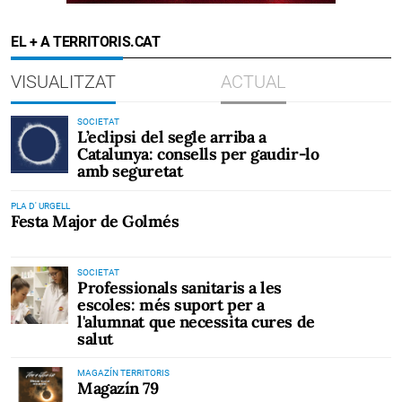
EL + A TERRITORIS.CAT
VISUALITZAT
ACTUAL
SOCIETAT
L’eclipsi del segle arriba a
Catalunya: consells per gaudir-lo
amb seguretat
PLA D' URGELL
Festa Major de Golmés
SOCIETAT
Professionals sanitaris a les
escoles: més suport per a
l'alumnat que necessita cures de
salut
MAGAZÍN TERRITORIS
Magazín 79