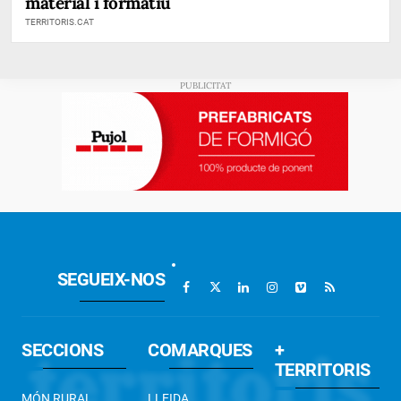
material i formatiu
TERRITORIS.CAT
SEGUEIX-NOS
SECCIONS
COMARQUES
+
TERRITORIS
MÓN RURAL
LLEIDA