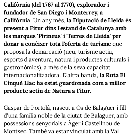
Califòrnia (del 1767 al 1770), explorador i
fundador de San Diego i Monterrey, a
Califòrnia
. Un any més,
la Diputació de Lleida és
present a Fitur dins l'estand de Catalunya amb
les marques 'Pirineus' i 'Terres de Lleida' per
donar a conèixer tota l'oferta de turisme
que
proposa la demarcació (neu, turisme actiu,
esports d'aventura, natura i productes culturals i
gastronòmics), a més de la seva capacitat
internacionalitzadora. D'altra banda,
la Ruta El
Cinquè Llac ha estat guardonada com a millor
producte actiu de Natura a Fitur.
Gaspar de Portolà, nascut a Os de Balaguer i fill
d'una família noble de la ciutat de Balaguer, amb
possessions senyorials a Àger i Castellnou de
Montsec. També va estar vinculat amb la Val