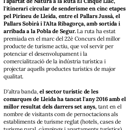
l'apartat de Natura a la Ruta El Cinquè Llac,
l'itinerari circular de senderisme en cinc etapes
pel Pirineu de Lleida, entre el Pallars Jussà, el
Pallars Sobirà i l'Alta Ribagorça, amb sortida i
arribada a la Pobla de Segur.
La ruta ha estat
premiada en el marc del 22è Concurs del millor
producte de turisme actiu, que vol servir per
potenciar el desenvolupament i la
comercialització de la indústria turística i
projectar aquells productes turístics de major
qualitat.
D'altra banda,
el sector turístic de les
comarques de Lleida ha tancat l'any 2016 amb el
millor resultat dels darrers set anys,
tant en el
nombre de visitants com de pernoctacions als
establiments de turisme reglat (hotels, cases de
turisme rural, càmpings i apartaments turístics),