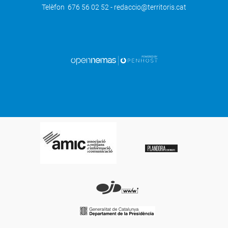
Telèfon 676 56 02 52 - redaccio@territoris.cat
SEGÜENT
JARC organitza jornades per a la
pagesia a Torrefarrera, Alcarràs i
Alpicat del 19 de gener al 30 de març