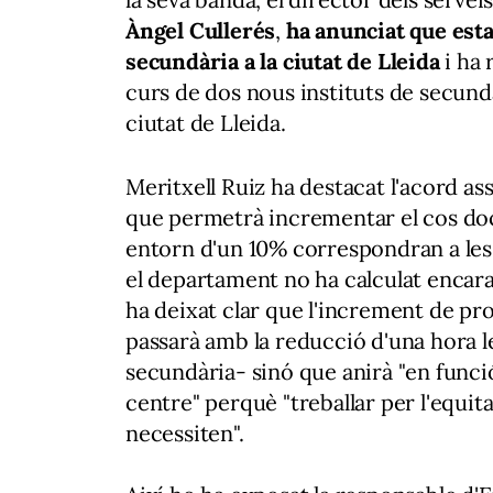
Àngel Cullerés
,
ha anunciat que esta
secundària a la ciutat de Lleida
i ha 
curs de dos nous instituts de secundàr
ciutat de Lleida.
Meritxell Ruiz ha destacat l'acord ass
que permetrà incrementar el cos doc
entorn d'un 10% correspondran a les
el departament no ha calculat encara 
ha deixat clar que l'increment de pr
passarà amb la reducció d'una hora le
secundària- sinó que anirà "en funció
centre" perquè "treballar per l'equit
necessiten".