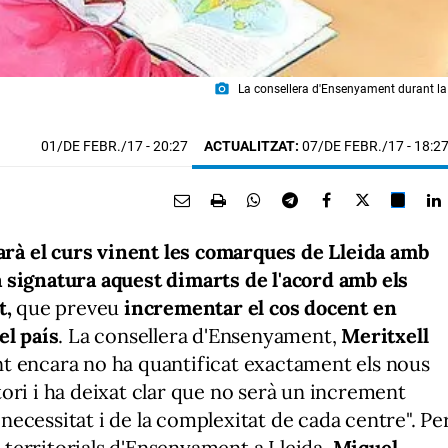
photo_camera
La consellera d'Ensenyament durant la v
01/DE FEBR./17
- 20:27
ACTUALITZAT:
07/DE FEBR./17 - 18:2
à el curs vinent les comarques de Lleida amb
 signatura aquest dimarts de l'acord amb els
t,
que preveu
incrementar el cos docent en
el país
. La consellera d'Ensenyament,
Meritxell
t encara no ha quantificat exactament els nous
ori i ha deixat clar que no serà un increment
a necessitat i de la complexitat de cada centre". Pe
s territorials d'Ensenyament a Lleida,
Miquel