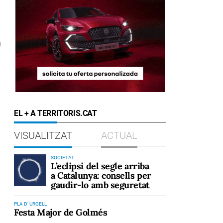
s
a
EL + A TERRITORIS.CAT
VISUALITZAT
ACTUAL
SOCIETAT
L’eclipsi del segle arriba
a Catalunya: consells per
gaudir-lo amb seguretat
PLA D' URGELL
Festa Major de Golmés