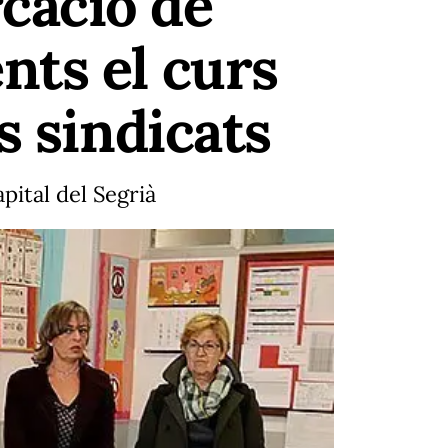
cació de
nts el curs
s sindicats
pital del Segrià