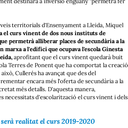
ent destinarà a inversió enguany "permetrà fer
erveis territorials d'Ensenyament a Lleida, Miquel
a el curs vinent de dos nous instituts de
 que permetrà alliberar places de secundària a la
en marxa a l'edifici que ocupava l'escola Ginesta
eida,
aprofitant que el curs vinent quedarà buit
scola Terres de Ponent que ha comportat la creació
i això, Cullerés ha avançat que des del
crementar encara més l'oferta de secundària a la
ncretat més detalls. D'aquesta manera,
necessitats d'escolarització el curs vinent i dels
serà realitat el curs 2019-2020