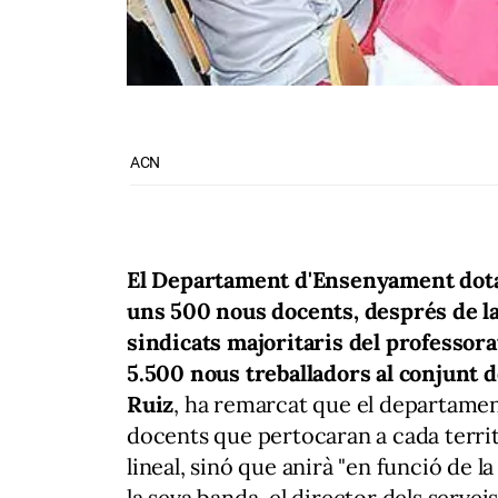
ACN
El Departament d'Ensenyament dotar
uns 500 nous docents, després de la
sindicats majoritaris del professora
5.500 nous treballadors al conjunt d
Ruiz
, ha remarcat que el departamen
docents que pertocaran a cada territ
lineal, sinó que anirà "en funció de l
la seva banda, el director dels servei