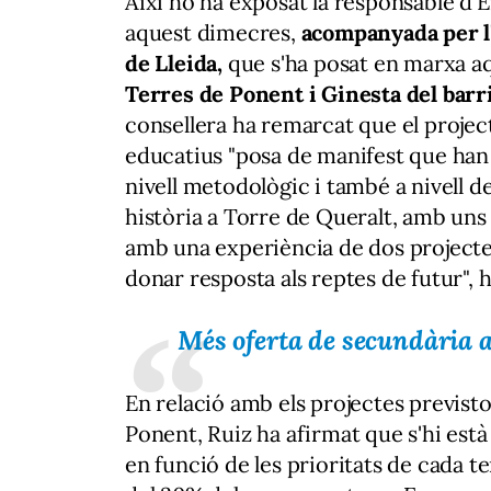
Així ho ha exposat la responsable d'
aquest dimecres,
acompanyada per l'
de Lleida,
que s'ha posat en marxa aqu
Terres de Ponent i Ginesta del barri
consellera ha remarcat que el projecte
educatius "posa de manifest que han
nivell metodològic i també a nivell d
història a Torre de Queralt, amb un
amb una experiència de dos projecte
donar resposta als reptes de futur", 
Més oferta de secundària a 
En relació amb els projectes previst
Ponent, Ruiz ha afirmat que s'hi està 
en funció de les prioritats de cada te