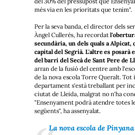
del 30% del pressupost que Ensenyam
més via en les prioritats que tenim".
Per la seva banda, el director dels s
Àngel Cullerés, ha recordat
l'obertur
secundària, un dels quals a Alpicat,
capital del Segrià. L'altre es posarà 
del barri del Secà de Sant Pere de Ll
arran de la fusió del centre amb l'e
de la nova escola Torre Queralt. Tot 
departament s'està treballant per in
ciutat de Lleida, malgrat no n'ha co
"Ensenyament podrà atendre totes les 
següents", ha assenyalat.
La nova escola de Pinyana 