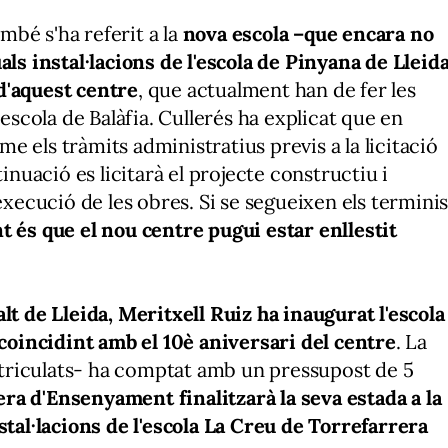
ambé s'ha referit a la
nova escola –que encara no
als instal·lacions de l'escola de Pinyana de Lleid
d'aquest centre
, que actualment han de fer les
'escola de Balàfia. Cullerés ha explicat que en
 els tràmits administratius previs a la licitació
tinuació es licitarà el projecte constructiu i
execució de les obres. Si se segueixen els termini
 és que el nou centre pugui estar enllestit
lt de Lleida, Meritxell Ruiz ha inaugurat l'escola
 coincidint amb el 10è aniversari del centre
. La
triculats- ha comptat amb un pressupost de 5
era d'Ensenyament finalitzarà la seva estada a la
stal·lacions de l'escola La Creu de Torrefarrera