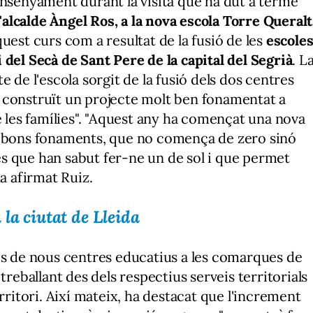
Ensenyament durant la visita que ha dut a terme
alcalde Àngel Ros, a la nova escola Torre Queralt
est curs com a resultat de la fusió de les
escole
 del Secà de Sant Pere de la capital del Segrià
. L
 de l'escola sorgit de la fusió dels dos centres
 construït un projecte molt ben fonamentat a
e les famílies". "Aquest any ha començat una nova
s bons fonaments, que no comença de zero sinó
s que han sabut fer-ne un de sol i que permet
ha afirmat Ruiz.
la ciutat de Lleida
os de nous centres educatius a les comarques de
treballant des dels respectius serveis territorials
rritori. Així mateix, ha destacat que l'increment