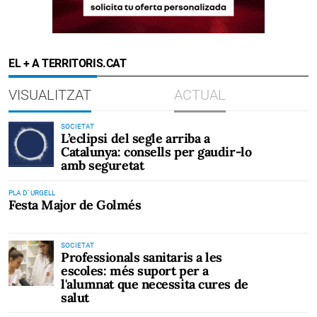
EL + A TERRITORIS.CAT
VISUALITZAT
ACTUAL
SOCIETAT
L’eclipsi del segle arriba a
Catalunya: consells per gaudir-lo
amb seguretat
PLA D' URGELL
Festa Major de Golmés
SOCIETAT
Professionals sanitaris a les
escoles: més suport per a
l'alumnat que necessita cures de
salut