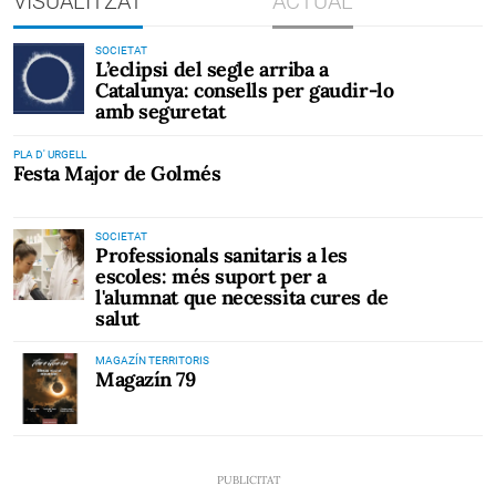
VISUALITZAT
ACTUAL
SOCIETAT
L’eclipsi del segle arriba a
Catalunya: consells per gaudir-lo
amb seguretat
PLA D' URGELL
Festa Major de Golmés
SOCIETAT
Professionals sanitaris a les
escoles: més suport per a
l'alumnat que necessita cures de
salut
MAGAZÍN TERRITORIS
Magazín 79