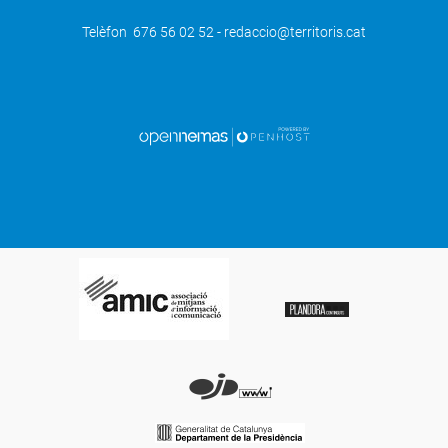
Telèfon 676 56 02 52 - redaccio@territoris.cat
SEGÜENT
"El cuerpo", un thriller d'estil clàssic,
protagonista de la jornada inaugural del
festival de Sitges 2012