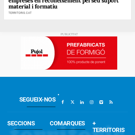
empreses en reconeixement pel seu suport
material i formatiu
TERRITORIS.CAT
SEGUEIX-NOS
SECCIONS
COMARQUES
+
TERRITORIS