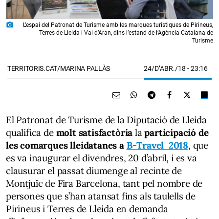
photo_camera
L’espai del Patronat de Turisme amb les marques turístiques de Pirineus,
Terres de Lleida i Val d’Aran, dins l’estand de l’Agència Catalana de
Turisme
24/D’ABR./18
- 23:16
TERRITORIS.CAT/MARINA PALLÀS
El Patronat de Turisme de la Diputació de Lleida
qualifica de
molt satisfactòria
la
participació de
les comarques lleidatanes a
B-Travel 2018
, que
es va inaugurar el divendres, 20 d’abril, i es va
clausurar el passat diumenge al recinte de
Montjuïc de Fira Barcelona, tant pel nombre de
persones que s’han atansat fins als taulells de
Pirineus i Terres de Lleida en demanda