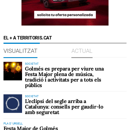
EL + A TERRITORIS.CAT
VISUALITZAT
ACTUAL
SOCIETAT
Golmés es prepara per viure una
Festa Major plena de música,
tradició i activitats per a tots els
públics
SOCIETAT
L’eclipsi del segle arriba a
Catalunya: consells per gaudir-lo
amb seguretat
PLA D' URGELL
Festa Major de Golmés