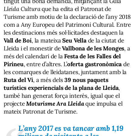
tingut una bona demanda, mitjançant la Guia
Lleida Cultura
que ha edita el Patronat de
Turisme amb motiu de la declaració de l’any 2018
com a Any Europeu del Patrimoni Cultural. Entre
les destinacions més sol·licitades destaquen la
Vall de Boí
, la mateixa
Seu Vella
de la ciutat de
Lleida i el monestir de
Vallbona de les Monges
, a
més del calendari de la
Festa de les Falles del
Pirineu
, entre d’altres. L’
oferta gastronòmica
de
les comarques de lleidatanes, juntament amb la
Ruta del Vi
, a més dels
39 nous paquets
turístics experiencials de la plana de Lleida
,
també han generat força interès, igual que el
projecte
Moturisme Ara Lleida
que impulsa el
mateix Patronat de Turisme.
L’any 2017 es va tancar amb 1,19