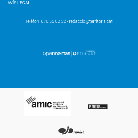
AVÍS LEGAL
Telèfon 676 56 02 52 - redaccio@territoris.cat
SEGÜENT
Costers del Sió posa Lleida al
mapa mundial de la Garnatxa