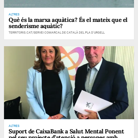
ALTRES
Què és la marxa aquàtica? És el mateix que el
senderisme aquàtic?
TERRITORIS.CAT/SERVEI COMARCAL DE CATALÀ DEL PLA D'URGELL
ALTRES
Suport de CaixaBank a Salut Mental Ponent
pel seu projecte d’atenció a persones amb