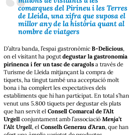
milions de visitants a les
comarques del Pirineu i les Terres
de Lleida, una xifra que suposa el
millor any de la història quant al
nombre de viatgers
D’altra banda, l’espai gastronòmic
B-Delicious
,
on el visitant ha pogut
degustar la gastronomia
pirinenca i fer un tasc de caragols
a través de
Turisme de Lleida mitjançant la compra de
tiquets, ha tingut també una acceptació molt
bona i ha complert les expectatives dels
establiments que hi han participat. En total s’han
venut uns 5.800 tiquets per degustar els plats
que han servit el
Consell Comarcal de l’Alt
Urgell
conjuntament amb l’associació
Menja’t
l’Alt Urgell
, el
Conselh Generau d’Aran
, que han
ofert una àmplia varietat de productes