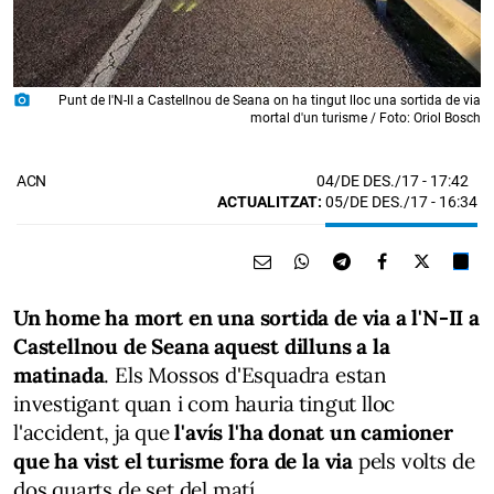
photo_camera
Punt de l'N-II a Castellnou de Seana on ha tingut lloc una sortida de via
mortal d'un turisme / Foto: Oriol Bosch
04/DE DES./17
- 17:42
ACN
ACTUALITZAT:
05/DE DES./17 - 16:34
Un home ha mort en una sortida de via a l'N-II a
Castellnou de Seana aquest dilluns a la
matinada
. Els Mossos d'Esquadra estan
investigant quan i com hauria tingut lloc
l'accident, ja que
l'avís l'ha donat un camioner
que ha vist el turisme fora de la via
pels volts de
dos quarts de set del matí.