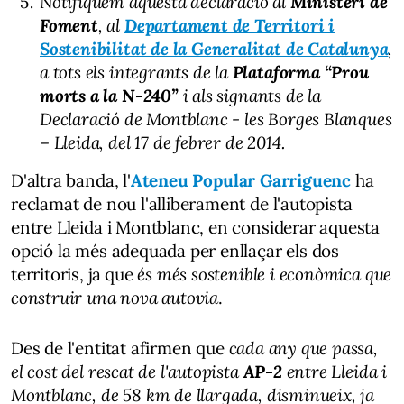
Notifiquem aquesta declaració al
Ministeri de
Foment
, al
Departament de Territori i
Sostenibilitat de la Generalitat de Catalunya
,
a tots els integrants de la
Plataforma “Prou
morts a la N-240”
i als signants de la
Declaració de Montblanc - les Borges Blanques
– Lleida, del 17 de febrer de 2014.
D'altra banda, l'
Ateneu Popular Garriguenc
ha
reclamat de nou l'alliberament de l'autopista
entre Lleida i Montblanc, en considerar aquesta
opció la més adequada per enllaçar els dos
territoris, ja que
és més sostenible i econòmica que
construir una nova autovia
.
Des de l'entitat afirmen que
cada any que passa,
el cost del rescat de l'autopista
AP-2
entre Lleida i
Montblanc, de 58 km de llargada, disminueix, ja