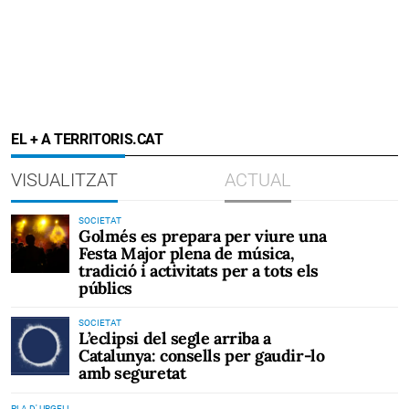
EL + A TERRITORIS.CAT
VISUALITZAT
ACTUAL
SOCIETAT
Golmés es prepara per viure una
Festa Major plena de música,
tradició i activitats per a tots els
públics
SOCIETAT
L’eclipsi del segle arriba a
Catalunya: consells per gaudir-lo
amb seguretat
PLA D' URGELL