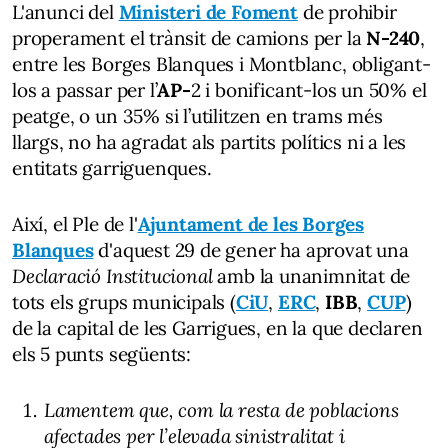
L'anunci del
Ministeri de Foment
de prohibir
properament el trànsit de camions per la
N-240
,
entre les Borges Blanques i Montblanc, obligant-
los a passar per l’
AP-
2 i bonificant-los un 50% el
peatge, o un 35% si l’utilitzen en trams més
llargs, no ha agradat als partits polítics ni a les
entitats garriguenques.
Així, el Ple de l'
Ajuntament de les Borges
Blanques
d'aquest 29 de gener ha aprovat una
Declaració Institucional
amb la unanimnitat de
tots els grups municipals (
CiU
,
ERC
,
IBB
,
CUP
)
de la capital de les Garrigues, en la que declaren
els 5 punts següents:
Lamentem que, com la resta de poblacions
afectades per l’elevada sinistralitat i