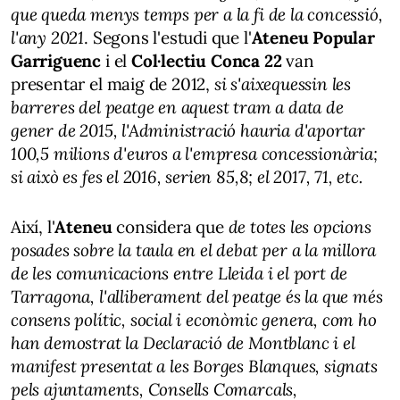
que queda menys temps per a la fi de la concessió,
l'any 2021
. Segons l'estudi que l'
Ateneu Popular
Garriguenc
i el
Col·lectiu Conca 22
van
presentar el maig de 2012,
si s'aixequessin les
barreres del peatge en aquest tram a data de
gener de 2015, l'Administració hauria d'aportar
100,5 milions d'euros a l'empresa concessionària;
si això es fes el 2016, serien 85,8; el 2017, 71, etc.
Així, l'
Ateneu
considera que
de totes les opcions
posades sobre la taula en el debat per a la millora
de les comunicacions entre Lleida i el port de
Tarragona, l'alliberament del peatge és la que més
consens polític, social i econòmic genera, com ho
han demostrat la Declaració de Montblanc i el
manifest presentat a les Borges Blanques, signats
pels ajuntaments, Consells Comarcals,