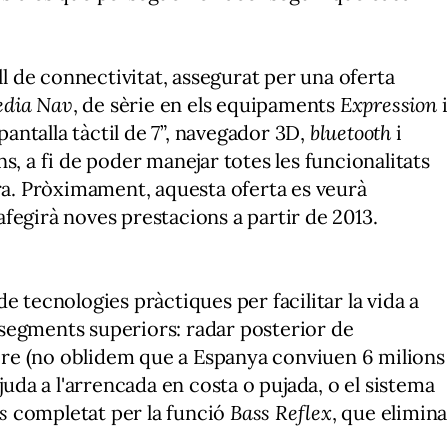
ll de connectivitat, assegurat per una oferta
dia Nav
, de sèrie en els equipaments
Expression
i
antalla tàctil de 7”, navegador 3D,
bluetooth
i
ns, a fi de poder manejar totes les funcionalitats
ura. Pròximament, aquesta oferta es veurà
fegirà noves prestacions a partir de 2013.
e tecnologies pràctiques per facilitar la vida a
segments superiors: radar posterior de
'aire (no oblidem que a Espanya conviuen 6 milions
juda a l'arrencada en costa o pujada, o el sistema
s
completat per la funció
Bass Reflex
, que elimina