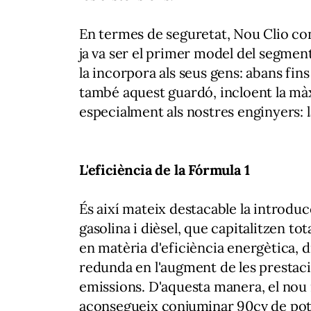
En termes de seguretat, Nou Clio con
ja va ser el primer model del segment
la incorpora als seus gens: abans fins
també aquest guardó, incloent la m
especialment als nostres enginyers: l
L'eficiència de la Fórmula 1
És així mateix destacable la introdu
gasolina i dièsel, que capitalitzen to
en matèria d'eficiència energètica, d
redunda en l'augment de les prestacio
emissions. D'aquesta manera, el nou
aconsegueix conjuminar 90cv de potèn