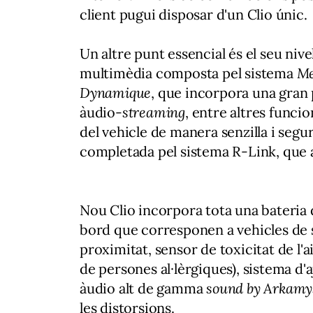
client pugui disposar d'un Clio únic.
Un altre punt essencial és el seu nive
multimèdia composta pel sistema
Me
Dynamique
, que incorpora una gran p
àudio-
streaming
, entre altres funcio
del vehicle de manera senzilla i seg
completada pel sistema R-Link, que a
Nou Clio incorpora tota una bateria d
bord que corresponen a vehicles de 
proximitat, sensor de toxicitat de l
de persones al·lèrgiques), sistema d'a
àudio alt de gamma
sound by Arkamy
les distorsions.