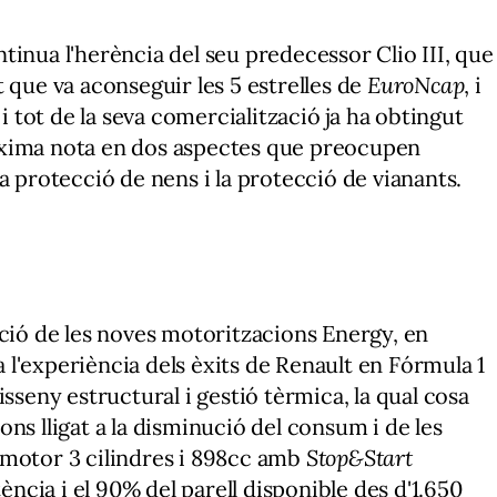
tinua l'herència del seu predecessor Clio III, que
 que va aconseguir les 5 estrelles de
EuroNcap
, i
 i tot de la seva comercialització ja ha obtingut
àxima nota en dos aspectes que preocupen
a protecció de nens i la protecció de vianants.
cció de les noves motoritzacions Energy, en
ta l'experiència dels èxits de Renault en Fórmula 1
isseny estructural i gestió tèrmica, la qual cosa
ns lligat a la disminució del consum i de les
 motor 3 cilindres i 898cc amb
Stop&Start
cia i el 90% del parell disponible des d'1.650