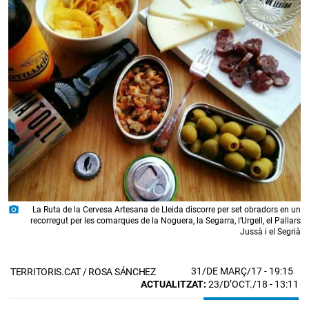
photo_camera
La Ruta de la Cervesa Artesana de Lleida discorre per set obradors en un
recorregut per les comarques de la Noguera, la Segarra, l’Urgell, el Pallars
Jussà i el Segrià
31/DE MARÇ/17
- 19:15
TERRITORIS.CAT / ROSA SÁNCHEZ
ACTUALITZAT:
23/D’OCT./18 - 13:11