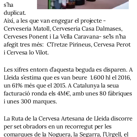
s’ha
duplicat.
Així, a les que van engegar el projecte -
Cerveseria Matoll, Cerveseria Casa Dalmases,
Cerveses Ponent i La Vella Caravana- se’ls n’ha
afegit tres més: CTretze Pirineus, Cervesa Perot
i Cervesa lo Vilot.
Les xifres entorn d’aquesta beguda es disparen. A
Lleida s’estima que es van beure 1.600 hl el 2016,
un 61% més que el 2015. A Catalunya la seua
facturació ronda els 4M€, amb unes 80 fàbriques
i unes 300 marques.
La Ruta de la Cervesa Artesana de Lleida discorre
per set obradors en un recorregut per les
comarques de la Noguera, la Segarra, l’Urgell, el