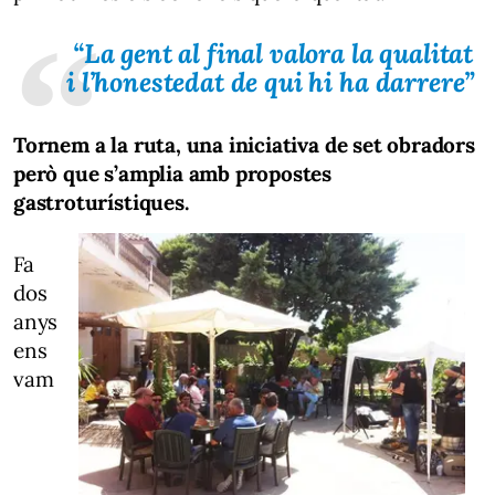
“La gent al final valora la qualitat
i l’honestedat de qui hi ha darrere”
Tornem a la ruta, una iniciativa de set obradors
però que s’amplia amb propostes
gastroturístiques.
Fa
dos
anys
ens
vam