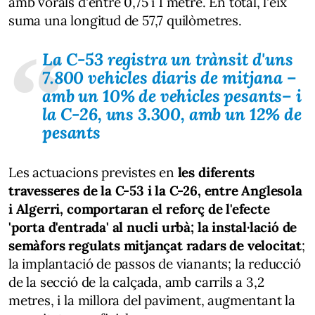
amb vorals d'entre 0,75 i 1 metre. En total, l'eix
suma una longitud de 57,7 quilòmetres.
La C-53 registra un trànsit d'uns
7.800 vehicles diaris de mitjana –
amb un 10% de vehicles pesants– i
la C-26, uns 3.300, amb un 12% de
pesants
Les actuacions previstes en
les diferents
travesseres de la C-53 i la C-26, entre Anglesola
i Algerri, comportaran el reforç de l'efecte
'porta d'entrada' al nucli urbà; la instal·lació de
semàfors regulats mitjançat radars de velocitat
;
la implantació de passos de vianants; la reducció
de la secció de la calçada, amb carrils a 3,2
metres, i la millora del paviment, augmentant la