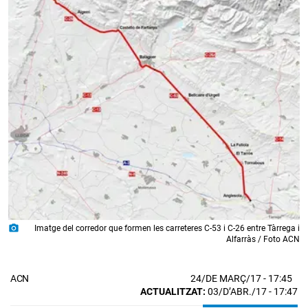
photo_camera
Imatge del corredor que formen les carreteres C-53 i C-26 entre Tàrrega i
Alfarràs / Foto ACN
24/DE MARÇ/17
- 17:45
ACN
ACTUALITZAT:
03/D’ABR./17 - 17:47