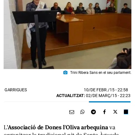
photo_camera
Trini Ribera Sans en el seu parlament.
10/DE FEBR./15
- 22:58
GARRIGUES
ACTUALITZAT:
02/DE MARÇ/15 - 22:23
L
'Associació de Dones l'Oliva arbequina
va
organitzar la tradicional nit de Santa Àgueda