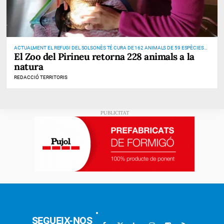
ACTUALMENT EL REFUGI DEL SOLSONÈS TÉ CURA DE 162 ANIMALS DE 59 ESPÈCIES
El Zoo del Pirineu retorna 228 animals a la
DIFERENTS
natura
REDACCIÓ TERRITORIS
SEGUEIX-NOS