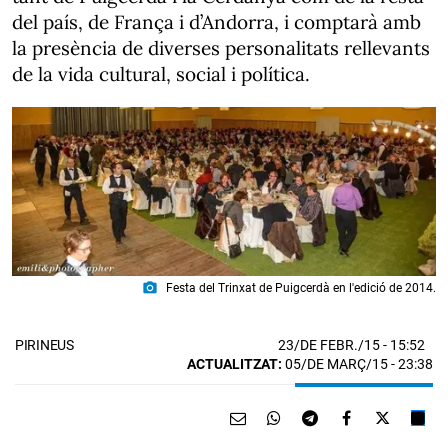
del país, de França i d’Andorra, i comptarà amb
la presència de diverses personalitats rellevants
de la vida cultural, social i política.
photo_camera
Festa del Trinxat de Puigcerdà en l'edició de 2014.
23/DE FEBR./15
- 15:52
PIRINEUS
ACTUALITZAT:
05/DE MARÇ/15 - 23:38