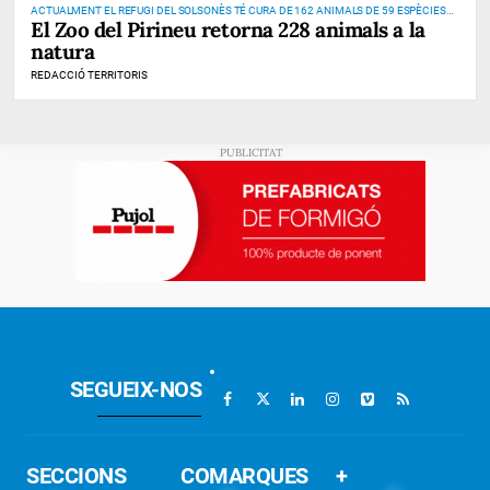
ACTUALMENT EL REFUGI DEL SOLSONÈS TÉ CURA DE 162 ANIMALS DE 59 ESPÈCIES
El Zoo del Pirineu retorna 228 animals a la
DIFERENTS
natura
REDACCIÓ TERRITORIS
SEGUEIX-NOS
SECCIONS
COMARQUES
+