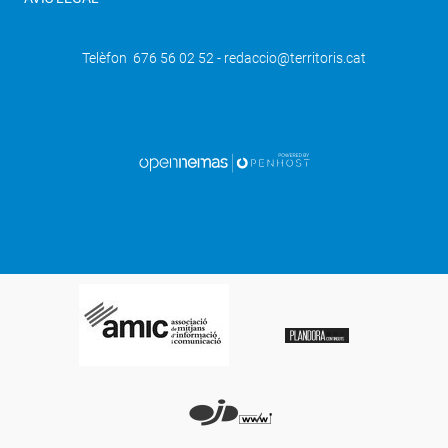
Telèfon 676 56 02 52 - redaccio@territoris.cat
SEGÜENT
Millorada la carretera de Sant Salvador
de Toló, al Pallars Jussà