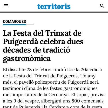
menu
search
COMARQUES
La Festa del Trinxat de
Puigcerdà celebra dues
dècades de tradició
gastronòmica
El dissabte 28 de febrer tindrà lloc la 20a edició
de la Festa del Trinxat de Puigcerdà. Un any
més, el pavelló poliesportiu de Puigcerdà serà
testimoni d’una de les festes gastronòmiques
més importants de la Cerdanya. El sopar, previst
a les 9 del vespre, albergarà uns 800 comensals
tant de Puigcerdà i la Cerdanya com de la resta